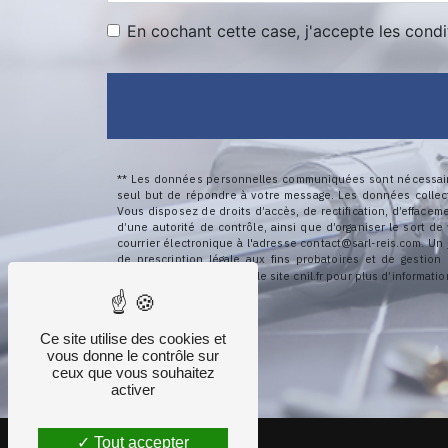
En cochant cette case, j'accepte les condi
** Les données personnelles communiquées sont nécessaires 
seul but de répondre à votre message. Les données collec
Vous disposez de droits d’accès, de rectification, d’effacem
d’une autorité de contrôle, ainsi que d’organiser le sort 
courrier électronique à l'adresse contact@sarl-reis.com. Un
de prescription légale aux fins probatoires et de gestion
Bloctel.gouv.fr
. Consultez le site cnil.fr pour plus d’informatio
Ce site utilise des cookies et
vous donne le contrôle sur
ceux que vous souhaitez
activer
Tout accepter