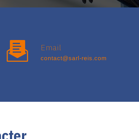
Email
contact@sarl-reis.com
acter