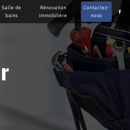
Salle de
Rénovation
Contactez-
bains
immobilière
nous
r