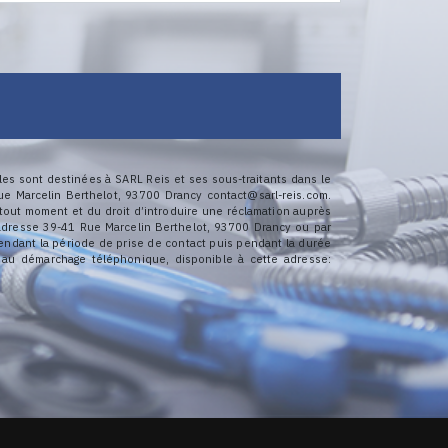
es sont destinées à SARL Reis et ses sous-traitants dans le
e Marcelin Berthelot, 93700 Drancy contact@sarl-reis.com.
à tout moment et du droit d’introduire une réclamation auprès
l'adresse 39-41 Rue Marcelin Berthelot, 93700 Drancy ou par
pendant la période de prise de contact puis pendant la durée
on au démarchage téléphonique, disponible à cette adresse: