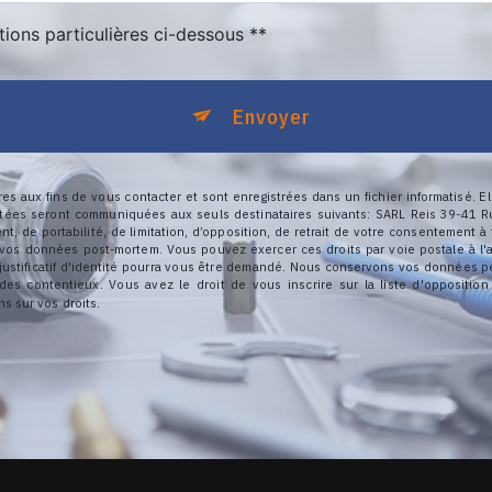
tions particulières ci-dessous **
Envoyer
aux fins de vous contacter et sont enregistrées dans un fichier informatisé. Ell
tées seront communiquées aux seuls destinataires suivants: SARL Reis 39-41 Ru
ent, de portabilité, de limitation, d’opposition, de retrait de votre consentement 
de vos données post-mortem. Vous pouvez exercer ces droits par voie postale à 
 justificatif d'identité pourra vous être demandé. Nous conservons vos données 
 des contentieux. Vous avez le droit de vous inscrire sur la liste d'oppositi
ns sur vos droits.