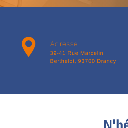
Adresse
39-41 Rue Marcelin
Berthelot, 93700 Drancy
N'hé