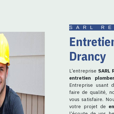
SARL R
entretien plomberie à
Drancy
L’entreprise
SARL R
entretien plomber
Entreprise usant d
faire de qualité, 
vous satisfaire. N
votre projet de
en
l’écoute de vos be