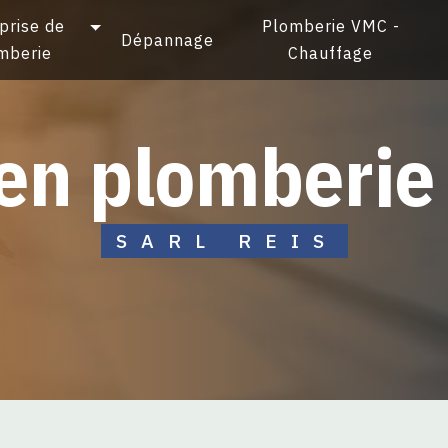
prise de
Plomberie VMC -
Dépannage
mberie
Chauffage
tien plomberi
SARL REIS