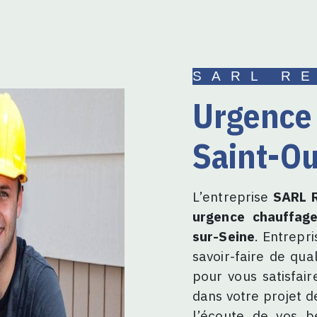
SARL R
urgence chauffage à
Saint-O
L’entreprise
SARL R
urgence chauffag
sur-Seine
. Entrepr
savoir-faire de qua
pour vous satisfai
dans votre projet 
l’écoute de vos b