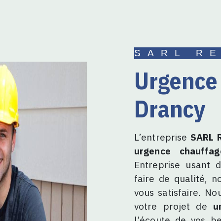
SARL R
urgence chauffage à
Drancy
L’entreprise
SARL R
urgence chauffag
Entreprise usant d
faire de qualité, 
vous satisfaire. N
votre projet de
u
l’écoute de vos be