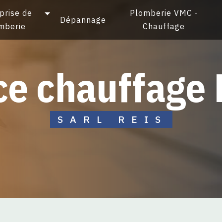
prise de
Plomberie VMC -
Dépannage
mberie
Chauffage
nce chauffage
SARL REIS