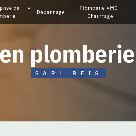
prise de
Plomberie VMC -
Dépannage
mberie
Chauffage
tien plomberie
SARL REIS