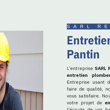
SARL R
entretien plomberie à
Pantin
L’entreprise
SARL R
entretien plomber
Entreprise usant d
faire de qualité, 
vous satisfaire. N
votre projet de
en
l’écoute de vos b